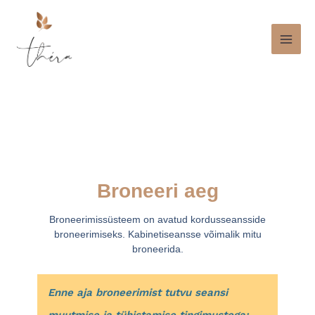
Broneeri aeg
Broneerimissüsteem on avatud kordusseansside
broneerimiseks. Kabinetiseansse võimalik mitu
broneerida.
Enne aja broneerimist tutvu seansi
muutmise ja tühistamise tingimustega: