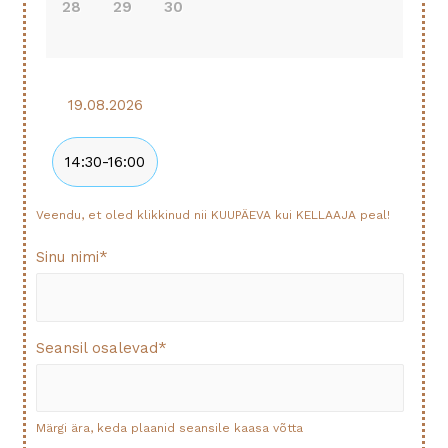
28
29
30
19.08.2026
14:30-16:00
Veendu, et oled klikkinud nii KUUPÄEVA kui KELLAAJA peal!
Sinu nimi
*
Seansil osalevad
*
Märgi ära, keda plaanid seansile kaasa võtta