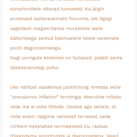
sümptomitele viitavad tunnuseid. Kui jälgin
arutelusid lastevanemate foorumis, siis liigagi
sagedasti reageeritakse murelikele laste
käitumisega seotud küsimustele teiste vanemate
poolt diagnoosimisega.
Kuigi uuringute keskmes on õpilased, pädeb sama
täiskasvanutegi puhul.
Üks nähtust vaadelnud psühholoog nimetas selle
“
prevalence inflation
” terminiga. Keeruline mõiste,
mida ma ei oska tõlkida. Osutab aga sellele, et
mida enam räägime vaimsest tervisest, seda
rohkem hakatakse normaalseid elu raskusi
tõlgendama sümptomite ja diagnoosidena. Need