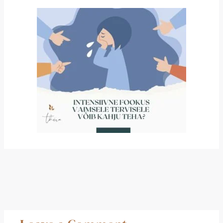
←
Previous
Next
Postitus
Postitus
→