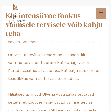
Kui intensiivne fookus
vaimsele tervisele võib kahju
teha
Leave a Comment
/
3. apr 2025
/ By
Reelika Kravets
On vist üldlevinud teadmine, et noorukite
vaimne tervis on hapram kui kunagi varem.
Paradoksaalne, arvestades, kui palju suurem on
teadlikkus vaimse tervise teemadest.
Hiljutised uuringud UK-s ja Austraalias osutavad
sellele, et koolides läbiviidavad vaimse tervise
programmid annavad küll teadmisi, aga inimeste