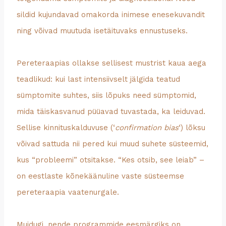
sildid kujundavad omakorda inimese enesekuvandit
ning võivad muutuda isetäituvaks ennustuseks.
Pereteraapias ollakse sellisest mustrist kaua aega
teadlikud: kui last intensiivselt jälgida teatud
sümptomite suhtes, siis lõpuks need sümptomid,
mida täiskasvanud püüavad tuvastada, ka leiduvad.
Sellise kinnituskalduvuse (‘
confirmation bias
‘) lõksu
võivad sattuda nii pered kui muud suhete süsteemid,
kus “probleemi” otsitakse. “Kes otsib, see leiab” –
on eestlaste kõnekäänuline vaste süsteemse
pereteraapia vaatenurgale.
Muidugi, nende programmide eesmärgiks on