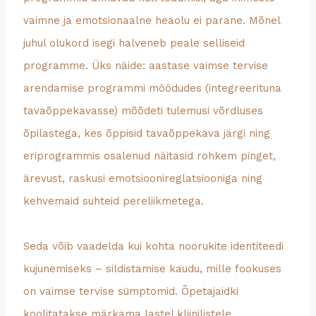
vaimne ja emotsionaalne heaolu ei parane. Mõnel
juhul olukord isegi halveneb peale selliseid
programme. Üks näide: aastase vaimse tervise
arendamise programmi möödudes (integreerituna
tavaõppekavasse) mõõdeti tulemusi võrdluses
õpilastega, kes õppisid tavaõppekava järgi ning
eriprogrammis osalenud näitasid rohkem pinget,
ärevust, raskusi emotsioonireglatsiooniga ning
kehvemaid suhteid pereliikmetega.
Seda võib vaadelda kui kohta noorukite identiteedi
kujunemiseks – sildistamise kaudu, mille fookuses
on vaimse tervise sümptomid. Õpetajaidki
koolitatakse märkama lastel kliinilistele