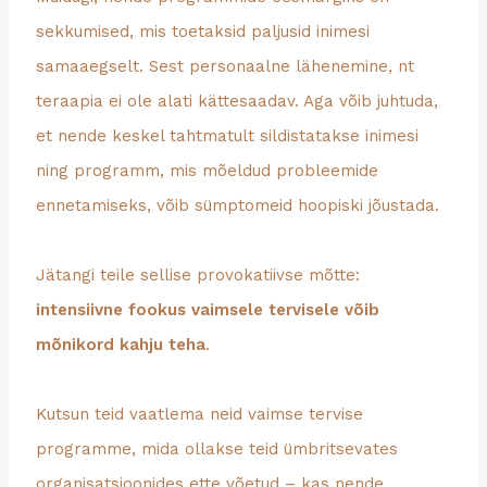
sekkumised, mis toetaksid paljusid inimesi
samaaegselt. Sest personaalne lähenemine, nt
teraapia ei ole alati kättesaadav. Aga võib juhtuda,
et nende keskel tahtmatult sildistatakse inimesi
ning programm, mis mõeldud probleemide
ennetamiseks, võib sümptomeid hoopiski jõustada.
Jätangi teile sellise provokatiivse mõtte:
intensiivne fookus vaimsele tervisele võib
mõnikord kahju teha
.
Kutsun teid vaatlema neid vaimse tervise
programme, mida ollakse teid ümbritsevates
organisatsioonides ette võetud – kas nende