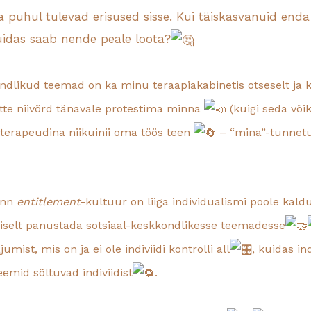
puhul tulevad erisused sisse. Kui täiskasvanuid end
 kuidas saab nende peale loota?
kondlikud teemad on ka minu teraapiakabinetis otseselt ja
itte niivõrd tänavale protestima minna
(kuigi seda või
terapeudina niikuinii oma töös teen
– “mina”-tunnetu
 nn
entitlement
-kultuur on liiga individualismi poole kald
ühiselt panustada sotsiaal-keskkondlikesse teemadesse
mist, mis on ja ei ole indiviidi kontrolli all
, kuidas in
emid sõltuvad indiviidist
.