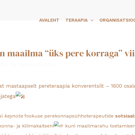
AVALEHT
TERAAPIA
ORGANISATSIO
 maailma “üks pere korraga” vii
25
/ By
Reelika Kravets
st mastaapselt pereteraapia konverentsilt – 1600 osale
ejatega
si
keynote
fookuse perekonnapsühhoterapeutide
sotsiaal
onna- ja kliimakaitseni
kuni maailmarahu toetamisen