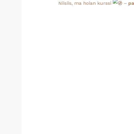
Niisiis, ma hoian kurssi
–
pa