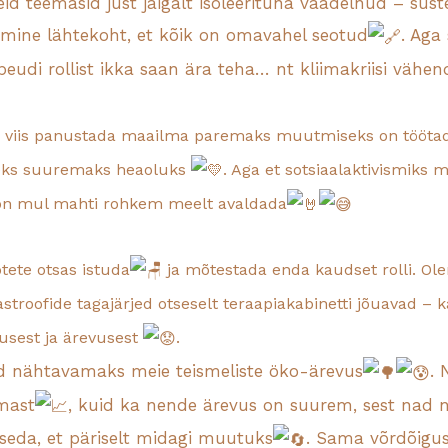
 neid teemasid just jäigalt isoleerituna vaadelnud – s
ine lähtekoht, et kõik on omavahel seotud
. Aga
eudi rollist ikka saan ära teha… nt kliimakriisi vähe
nu viis panustada maailma paremaks muutmiseks on tööta
eks suuremaks heaoluks
. Aga et sotsiaalaktivismiks m
n mul mahti rohkem meelt avaldada
ete otsas istuda
ja mõtestada enda kaudset rolli. Ole
astroofide tagajärjed otseselt teraapiakabinetti jõuavad –
usest ja ärevusest
.
 nähtavamaks meie teismeliste öko-ärevus
.
mast
, kuid ka nende ärevus on suurem, sest nad 
eda, et päriselt midagi muutuks
. Sama võrdõigu