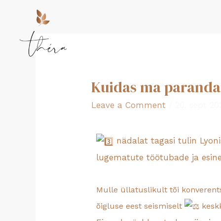
Kuidas ma parandan
Leave a Comment
/
20. sept 20
nädalat tagasi tulin Lyoni
lugematute töötubade ja esin
Mulle üllatuslikult tõi konverent
õigluse eest seismiselt
keskk