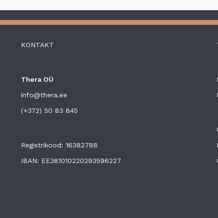
KONTAKT
Thera OÜ
info@thera.ee
(+372) 50 83 845
Registrikood: 16382788
IBAN: EE381010220293596227