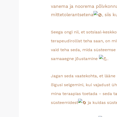
vanema ja noorema põlvkonna 
mittetolerantsetena
, siis
Seega ongi nii, et sotsiaal-kesk
terapeudirollist teha saan, on m
vaid teha seda, mida süsteemse 
samaaegne jõustamine
.
Jagan seda vaatekohta, et lääne
õigusi selgemini, kui vajadust 
mina teraapias toetada – seda taju
süsteemidest
ja kuidas süste