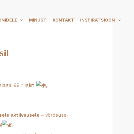
ONIDELE
MINUST
KONTAKT
INSPIRATSIOON
sil
jaga 66 riigist
,
sele aktiivsusele
– võrdsuse-
i
.