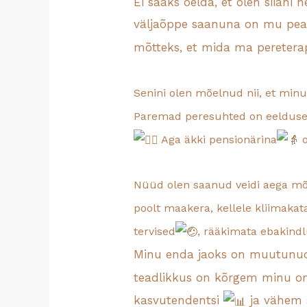
Ei saaks öelda, et olen siiani
väljaõppe saanuna on mu peam
mõtteks, et mida ma pereterap
Senini olen mõelnud nii, et mi
Paremad peresuhted on eeldus
Aga äkki pensionärina
o
Nüüd olen saanud veidi aega mõt
poolt maakera, kellele kliimakat
tervised
, rääkimata ebakindl
Minu enda jaoks on muutunud
teadlikkus on kõrgem minu o
kasvutendentsi
ja vähem s