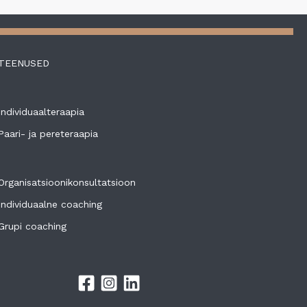
TEENUSED
Individuaalteraapia
Paari- ja pereteraapia
Organisatsioonikonsultatsioon
Individuaalne coaching
Grupi coaching