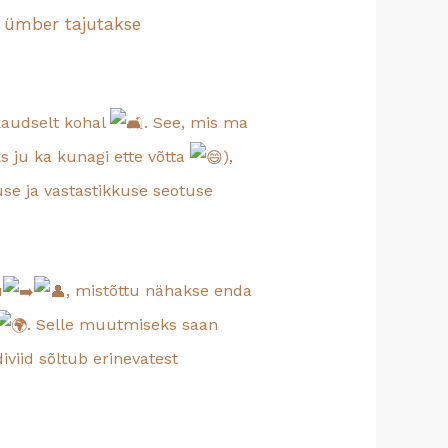
a ümber tajutakse
 kaudselt kohal
. See, mis ma
ks ju ka kunagi ette võtta
),
se ja vastastikkuse seotuse
u
, mistõttu nähakse enda
. Selle muutmiseks saan
diviid sõltub erinevatest