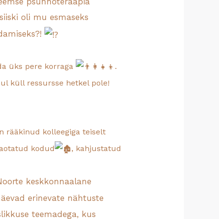
üsteemse psühhoteraapia
 siiski oli mu esmaseks
ndamiseks?!
da üks pere korraga
.
ul küll ressursse hetkel pole!
n rääkinud kolleegiga teiselt
 kaotatud kodud
, kahjustatud
 Noorte keskkonnaalane
näevad erinevate nähtuste
slikkuse teemadega, kus